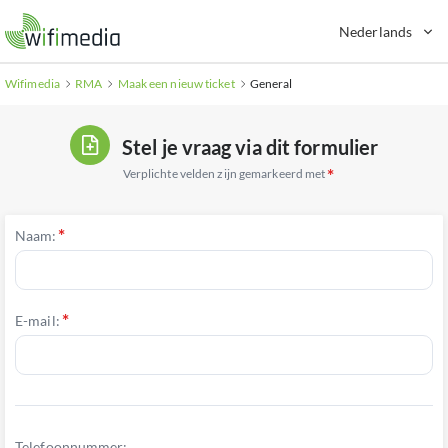
Ga
Nederlands
naar
hoofdinhoud
Wifimedia
RMA
Maak een nieuw ticket
General
Stel je vraag via dit formulier
Verplichte velden zijn gemarkeerd met
Naam:
E-mail:
Telefoonnummer: